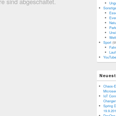
 sind abgeschaltet.
Ung
Sonstig
Esse
Eve
Natu
Par
Uns
Wett
Sport
(9
Fahr
Lauf
YouTub
Neuest
Chaos-E
Microse
IoT Con
Changer 
Spring 
19.9.20
DevOps-