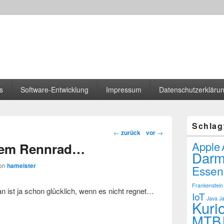
s
Software-Entwicklung
Impressum
Datenschutzerkläru
Schlag
Beitragsnavigation
←
zurück
vor
→
Apple
dem Rennrad…
Darm
on
hameister
Essen
Frankenstein
 ist ja schon glücklich, wenn es nicht regnet…
IoT
Java
J
Kuri
MTB