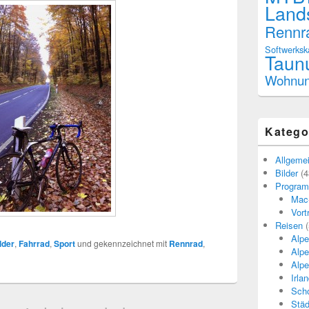
Land
Rennr
Softwerks
Taun
Wohnu
Katego
Allgeme
Bilder
(4
Program
Mac
Vort
Reisen
(
Alpe
lder
,
Fahrrad
,
Sport
und gekennzeichnet mit
Rennrad
,
Alpe
Alpe
Irla
Scho
Städ