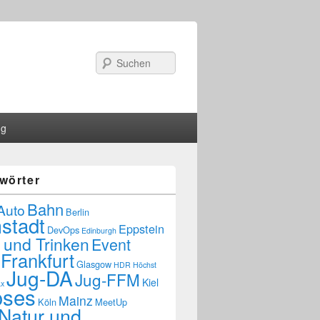
Suchen
ng
wörter
Bahn
Auto
Berlin
stadt
Eppstein
DevOps
Edinburgh
 und Trinken
Event
Frankfurt
Glasgow
HDR
Höchst
Jug-DA
Jug-FFM
Kiel
ax
oses
Mainz
Köln
MeetUp
Natur und