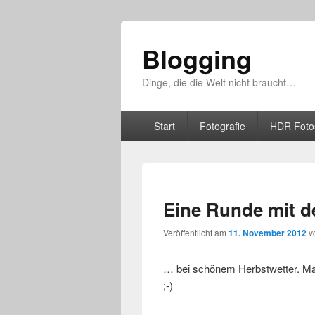
Blogging
Dinge, die die Welt nicht braucht…
Hauptmenü
Weiter zum Hauptinhalt
Weiter zum Sekundärinhalt
Start
Fotografie
HDR Foto
Eine Runde mit 
Veröffentlicht am
11. November 2012
v
… bei schönem Herbstwetter. Man
;-)