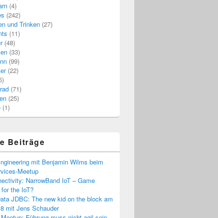
arn
(4)
es
(242)
n und Trinken
(27)
nts
(11)
r
(48)
ken
(33)
inn
(99)
er
(22)
5)
rad
(71)
en
(25)
e
(1)
e Beiträge
ngineering mit Benjamin Wilms beim
rvices-Meetup
nectivity: NarrowBand IoT – Game
for the IoT?
Data JDBC: The new kid on the block am
18 mit Jens Schauder
Meetup: Führung muss nicht agil sein,