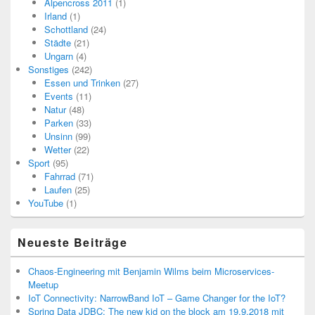
Alpencross 2011
(1)
Irland
(1)
Schottland
(24)
Städte
(21)
Ungarn
(4)
Sonstiges
(242)
Essen und Trinken
(27)
Events
(11)
Natur
(48)
Parken
(33)
Unsinn
(99)
Wetter
(22)
Sport
(95)
Fahrrad
(71)
Laufen
(25)
YouTube
(1)
Neueste Beiträge
Chaos-Engineering mit Benjamin Wilms beim Microservices-
Meetup
IoT Connectivity: NarrowBand IoT – Game Changer for the IoT?
Spring Data JDBC: The new kid on the block am 19.9.2018 mit