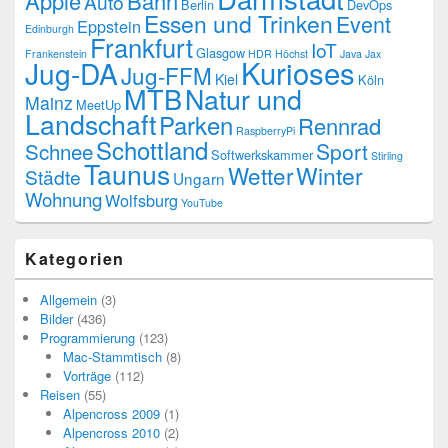
Apple
Bahn
Auto
Berlin
DevOps
Essen und Trinken
Event
Eppstein
Edinburgh
Frankfurt
IoT
Glasgow
Frankenstein
HDR
Höchst
Java
Jax
Kurioses
Jug-DA
Jug-FFM
Kiel
Köln
MTB
Natur und
Mainz
MeetUp
Landschaft
Parken
Rennrad
RaspberryPi
Schottland
Schnee
Sport
Softwerkskammer
Stirling
Taunus
Wetter
Winter
Städte
Ungarn
Wohnung
Wolfsburg
YouTube
Kategorien
Allgemein
(3)
Bilder
(436)
Programmierung
(123)
Mac-Stammtisch
(8)
Vorträge
(112)
Reisen
(55)
Alpencross 2009
(1)
Alpencross 2010
(2)