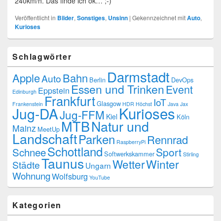
240km/h. Das finde ich ok… ;-)
Veröffentlicht in
Bilder
,
Sonstiges
,
Unsinn
|
Gekennzeichnet mit
Auto
,
Kurioses
Schlagwörter
Darmstadt
Apple
Bahn
Auto
Berlin
DevOps
Essen und Trinken
Event
Eppstein
Edinburgh
Frankfurt
IoT
Glasgow
Frankenstein
HDR
Höchst
Java
Jax
Kurioses
Jug-DA
Jug-FFM
Kiel
Köln
MTB
Natur und
Mainz
MeetUp
Landschaft
Parken
Rennrad
RaspberryPi
Schottland
Schnee
Sport
Softwerkskammer
Stirling
Taunus
Wetter
Winter
Städte
Ungarn
Wohnung
Wolfsburg
YouTube
Kategorien