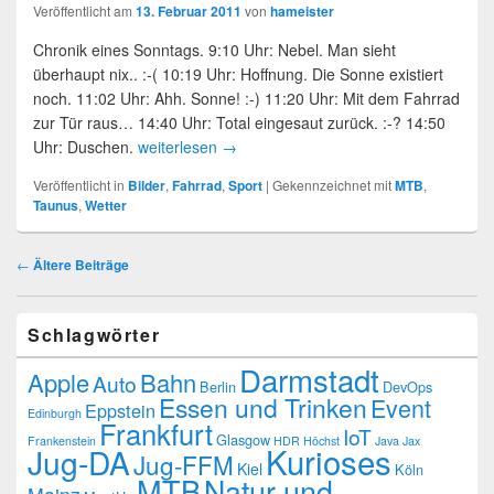
Veröffentlicht am
13. Februar 2011
von
hameister
Chronik eines Sonntags. 9:10 Uhr: Nebel. Man sieht
überhaupt nix.. :-( 10:19 Uhr: Hoffnung. Die Sonne existiert
noch. 11:02 Uhr: Ahh. Sonne! :-) 11:20 Uhr: Mit dem Fahrrad
zur Tür raus… 14:40 Uhr: Total eingesaut zurück. :-? 14:50
Uhr: Duschen.
weiterlesen
→
Veröffentlicht in
Bilder
,
Fahrrad
,
Sport
|
Gekennzeichnet mit
MTB
,
Taunus
,
Wetter
Beitragsnavigation
←
Ältere Beiträge
Schlagwörter
Darmstadt
Apple
Bahn
Auto
Berlin
DevOps
Essen und Trinken
Event
Eppstein
Edinburgh
Frankfurt
IoT
Glasgow
Frankenstein
HDR
Höchst
Java
Jax
Kurioses
Jug-DA
Jug-FFM
Kiel
Köln
MTB
Natur und