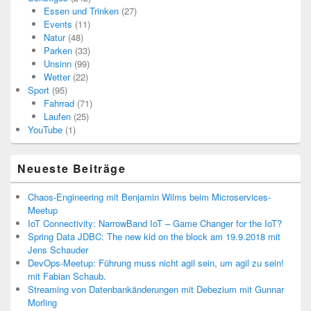
Essen und Trinken
(27)
Events
(11)
Natur
(48)
Parken
(33)
Unsinn
(99)
Wetter
(22)
Sport
(95)
Fahrrad
(71)
Laufen
(25)
YouTube
(1)
Neueste Beiträge
Chaos-Engineering mit Benjamin Wilms beim Microservices-
Meetup
IoT Connectivity: NarrowBand IoT – Game Changer for the IoT?
Spring Data JDBC: The new kid on the block am 19.9.2018 mit
Jens Schauder
DevOps-Meetup: Führung muss nicht agil sein, um agil zu sein!
mit Fabian Schaub.
Streaming von Datenbankänderungen mit Debezium mit Gunnar
Morling