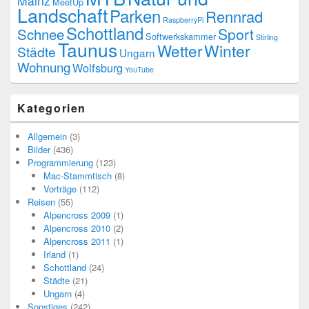
Mainz
MeetUp
Landschaft
Parken
Rennrad
RaspberryPi
Schottland
Schnee
Sport
Softwerkskammer
Stirling
Taunus
Wetter
Winter
Städte
Ungarn
Wohnung
Wolfsburg
YouTube
Kategorien
Allgemein
(3)
Bilder
(436)
Programmierung
(123)
Mac-Stammtisch
(8)
Vorträge
(112)
Reisen
(55)
Alpencross 2009
(1)
Alpencross 2010
(2)
Alpencross 2011
(1)
Irland
(1)
Schottland
(24)
Städte
(21)
Ungarn
(4)
Sonstiges
(242)