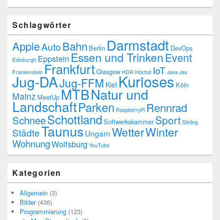
Schlagwörter
Darmstadt
Apple
Bahn
Auto
Berlin
DevOps
Essen und Trinken
Event
Eppstein
Edinburgh
Frankfurt
IoT
Glasgow
Frankenstein
HDR
Höchst
Java
Jax
Kurioses
Jug-DA
Jug-FFM
Kiel
Köln
MTB
Natur und
Mainz
MeetUp
Landschaft
Parken
Rennrad
RaspberryPi
Schottland
Schnee
Sport
Softwerkskammer
Stirling
Taunus
Wetter
Winter
Städte
Ungarn
Wohnung
Wolfsburg
YouTube
Kategorien
Allgemein
(3)
Bilder
(436)
Programmierung
(123)