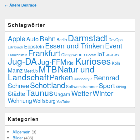
Beitragsnavigation
←
Ältere Beiträge
Schlagwörter
Darmstadt
Apple
Bahn
Auto
Berlin
DevOps
Essen und Trinken
Event
Eppstein
Edinburgh
Frankfurt
IoT
Glasgow
Frankenstein
HDR
Höchst
Java
Jax
Kurioses
Jug-DA
Jug-FFM
Kiel
Köln
MTB
Natur und
Mainz
MeetUp
Landschaft
Parken
Rennrad
RaspberryPi
Schottland
Schnee
Sport
Softwerkskammer
Stirling
Taunus
Wetter
Winter
Städte
Ungarn
Wohnung
Wolfsburg
YouTube
Kategorien
Allgemein
(3)
Bilder
(436)