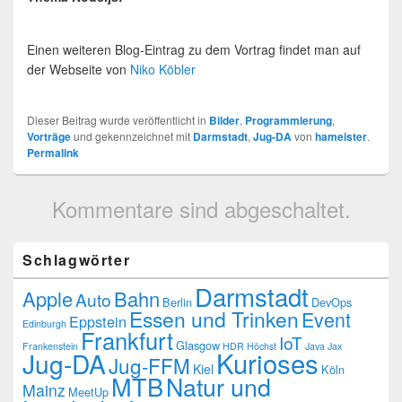
Einen weiteren Blog-Eintrag zu dem Vortrag findet man auf
der Webseite von
Niko Köbler
Dieser Beitrag wurde veröffentlicht in
Bilder
,
Programmierung
,
Vorträge
und gekennzeichnet mit
Darmstadt
,
Jug-DA
von
hameister
.
Permalink
Kommentare sind abgeschaltet.
Schlagwörter
Darmstadt
Apple
Bahn
Auto
Berlin
DevOps
Essen und Trinken
Event
Eppstein
Edinburgh
Frankfurt
IoT
Glasgow
Frankenstein
HDR
Höchst
Java
Jax
Kurioses
Jug-DA
Jug-FFM
Kiel
Köln
MTB
Natur und
Mainz
MeetUp