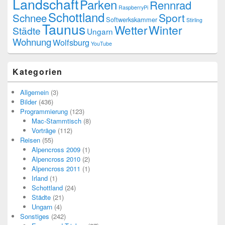
Landschaft
Parken
Rennrad
RaspberryPi
Schottland
Schnee
Sport
Softwerkskammer
Stirling
Taunus
Wetter
Winter
Städte
Ungarn
Wohnung
Wolfsburg
YouTube
Kategorien
Allgemein
(3)
Bilder
(436)
Programmierung
(123)
Mac-Stammtisch
(8)
Vorträge
(112)
Reisen
(55)
Alpencross 2009
(1)
Alpencross 2010
(2)
Alpencross 2011
(1)
Irland
(1)
Schottland
(24)
Städte
(21)
Ungarn
(4)
Sonstiges
(242)