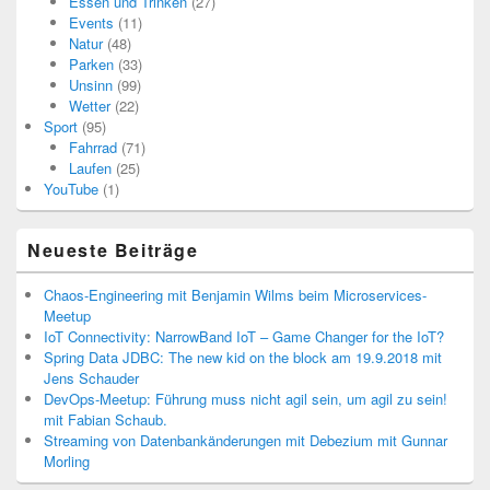
Essen und Trinken
(27)
Events
(11)
Natur
(48)
Parken
(33)
Unsinn
(99)
Wetter
(22)
Sport
(95)
Fahrrad
(71)
Laufen
(25)
YouTube
(1)
Neueste Beiträge
Chaos-Engineering mit Benjamin Wilms beim Microservices-
Meetup
IoT Connectivity: NarrowBand IoT – Game Changer for the IoT?
Spring Data JDBC: The new kid on the block am 19.9.2018 mit
Jens Schauder
DevOps-Meetup: Führung muss nicht agil sein, um agil zu sein!
mit Fabian Schaub.
Streaming von Datenbankänderungen mit Debezium mit Gunnar
Morling