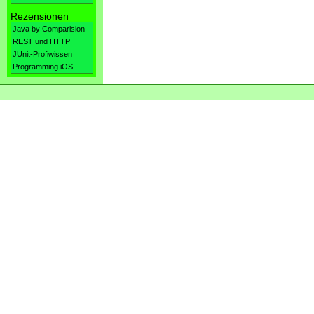
Rezensionen
Java by Comparision
REST und HTTP
JUnit-Profiwissen
Programming iOS