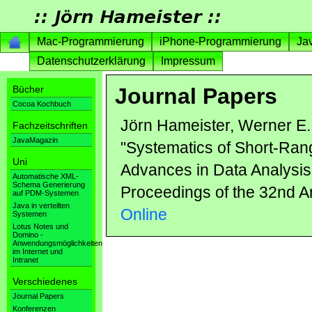
Mac-Programmierung
iPhone-Programmierung
Ja
Datenschutzerklärung
Impressum
Bücher
Journal Papers
Cocoa Kochbuch
Jörn Hameister, Werner E.
Fachzeitschriften
JavaMagazin
"Systematics of Short-Ran
Uni
Advances in Data Analysis,
Automatische XML-
Schema Generierung
Proceedings of the 32nd 
auf PDM-Systemen
Java in verteilten
Online
Systemen
Lotus Notes und
Domino -
Anwendungsmöglichkeiten
im Internet und
Intranet
Verschiedenes
Journal Papers
Konferenzen