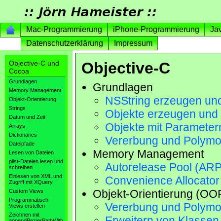
Mac-Programmierung
iPhone-Programmierung
Ja
Datenschutzerklärung
Impressum
Objective-C und
Objective-C
Cocoa
Grundlagen
Grundlagen
Memory Management
NSString erzeugen und
Objekt-Orientierung
Strings
Objekte erzeugen und 
Datum und Zeit
Objekte mit Parametern 
Arrays
Dictionaries
Vererbung und Polymo
Dateipfade
Memory Management
Lesen von Dateien
plist-Dateien lesen und
Autorelease Pool (ARP
schreiben
Einlesen von XML und
Convenience Allocator
Zugriff mit XQuery
Objekt-Orientierung (OO
Custom Views
Programmatisch
Vererbung und Polymo
Views erstellen
Zeichnen mit
Erweitern von Klassen
appendBezierPathWith