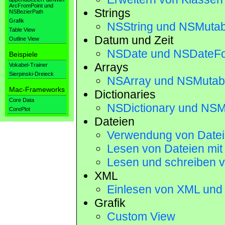
ArcFromPoint und
Strings
NSBezierPath
Grafik
NSString und NSMutab
Table View
Datum und Zeit
Outline View
NSDate und NSDateFo
Beispiele
Arrays
Vokabel-Trainer
Sierpinski-Dreieck
NSArray und NSMutab
Mac-Frameworks
Dictionaries
Core Data
NSDictionary und NSM
CorePlot
Dateien
Verwendung von Dateip
Lesen von Dateien mit
Lesen und schreiben vo
XML
Einlesen von XML und 
Grafik
Custom View