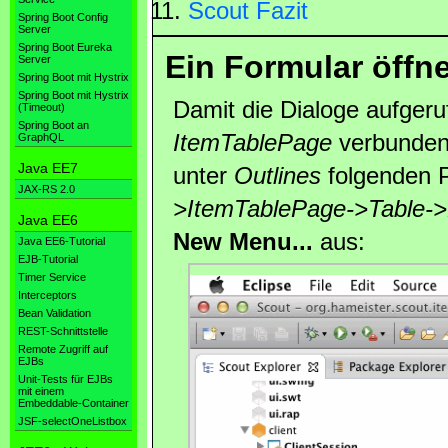
Scout Fazit
Spring Boot Config
Server
Spring Boot Eureka
Ein Formular öffn
Server
Spring Boot mit Hystrix
Spring Boot mit Hystrix
Damit die Dialoge aufger
(Timeout)
Spring Boot an
ItemTablePage
verbunden
GraphQL
Java EE7
unter
Outlines
folgenden 
JAX-RS 2.0
>ItemTablePage->Table-
Java EE6
New Menu...
aus:
Java EE6-Tutorial
EJB-Tutorial
Timer Service
Interceptors
Bean Validation
REST-Schnittstelle
Remote Zugriff auf
EJBs
Unit-Tests für EJBs
mit einem
Embeddable-Container
JSF-selectOneListbox