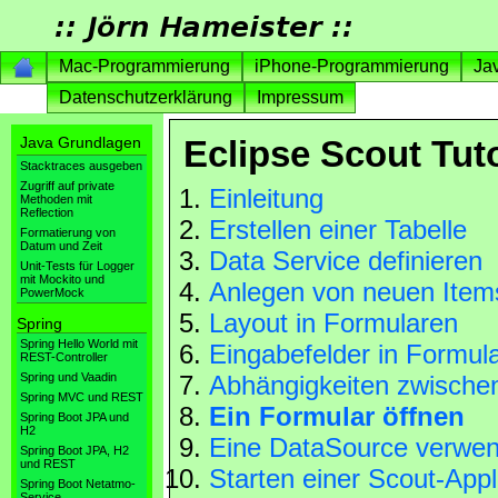
Mac-Programmierung
iPhone-Programmierung
Ja
Datenschutzerklärung
Impressum
Java Grundlagen
Eclipse Scout Tuto
Stacktraces ausgeben
Zugriff auf private
Einleitung
Methoden mit
Reflection
Erstellen einer Tabelle
Formatierung von
Datum und Zeit
Data Service definieren
Unit-Tests für Logger
mit Mockito und
Anlegen von neuen Item
PowerMock
Layout in Formularen
Spring
Spring Hello World mit
Eingabefelder in Formul
REST-Controller
Spring und Vaadin
Abhängigkeiten zwische
Spring MVC und REST
Ein Formular öffnen
Spring Boot JPA und
H2
Eine DataSource verwe
Spring Boot JPA, H2
und REST
Starten einer Scout-Appl
Spring Boot Netatmo-
Service