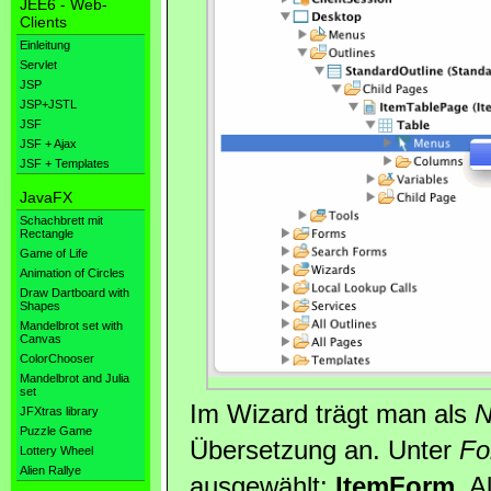
JEE6 - Web-
Clients
Einleitung
Servlet
JSP
JSP+JSTL
JSF
JSF + Ajax
JSF + Templates
JavaFX
Schachbrett mit
Rectangle
Game of Life
Animation of Circles
Draw Dartboard with
Shapes
Mandelbrot set with
Canvas
ColorChooser
Mandelbrot and Julia
set
Im Wizard trägt man als
JFXtras library
Puzzle Game
Übersetzung an. Unter
Fo
Lottery Wheel
Alien Rallye
ausgewählt:
ItemForm
. A