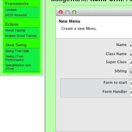
Frameworks
Lombok
REST Assured
Eclipse
Xtend Tutorial
Eclipse Scout Tutorial
Java Swing
Swing TreeTable
Swing JTree
Performance
SwingWorker und
JTree